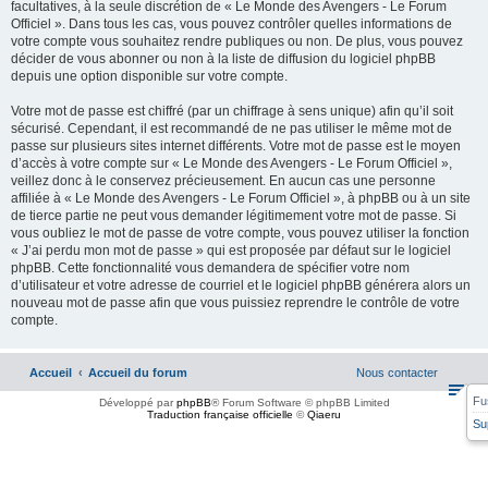
facultatives, à la seule discrétion de « Le Monde des Avengers - Le Forum
Officiel ». Dans tous les cas, vous pouvez contrôler quelles informations de
votre compte vous souhaitez rendre publiques ou non. De plus, vous pouvez
décider de vous abonner ou non à la liste de diffusion du logiciel phpBB
depuis une option disponible sur votre compte.
Votre mot de passe est chiffré (par un chiffrage à sens unique) afin qu’il soit
sécurisé. Cependant, il est recommandé de ne pas utiliser le même mot de
passe sur plusieurs sites internet différents. Votre mot de passe est le moyen
d’accès à votre compte sur « Le Monde des Avengers - Le Forum Officiel »,
veillez donc à le conservez précieusement. En aucun cas une personne
affiliée à « Le Monde des Avengers - Le Forum Officiel », à phpBB ou à un site
de tierce partie ne peut vous demander légitimement votre mot de passe. Si
vous oubliez le mot de passe de votre compte, vous pouvez utiliser la fonction
« J’ai perdu mon mot de passe » qui est proposée par défaut sur le logiciel
phpBB. Cette fonctionnalité vous demandera de spécifier votre nom
d’utilisateur et votre adresse de courriel et le logiciel phpBB générera alors un
nouveau mot de passe afin que vous puissiez reprendre le contrôle de votre
compte.
Accueil
Accueil du forum
Nous contacter
Fu
Développé par
phpBB
® Forum Software © phpBB Limited
Traduction française officielle
©
Qiaeru
Su