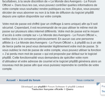
facultatives, à la seule discrétion de « Le Monde des Avengers - Le Forum
Officiel ». Dans tous les cas, vous pouvez contrôler quelles informations de
votre compte vous souhaitez rendre publiques ou non. De plus, vous pouvez
décider de vous abonner ou non à la liste de diffusion du logiciel phpBB
depuis une option disponible sur votre compte.
Votre mot de passe est chiffré (par un chiffrage à sens unique) afin qu’il soit
sécurisé. Cependant, il est recommandé de ne pas utiliser le même mot de
passe sur plusieurs sites internet différents. Votre mot de passe est le moyen
d’accès à votre compte sur « Le Monde des Avengers - Le Forum Officiel »,
veillez donc à le conservez précieusement. En aucun cas une personne
affiliée à « Le Monde des Avengers - Le Forum Officiel », à phpBB ou à un site
de tierce partie ne peut vous demander légitimement votre mot de passe. Si
vous oubliez le mot de passe de votre compte, vous pouvez utiliser la fonction
« J’ai perdu mon mot de passe » qui est proposée par défaut sur le logiciel
phpBB. Cette fonctionnalité vous demandera de spécifier votre nom
d’utilisateur et votre adresse de courriel et le logiciel phpBB générera alors un
nouveau mot de passe afin que vous puissiez reprendre le contrôle de votre
compte.
Accueil
Accueil du forum
Nous contacter
Fu
Développé par
phpBB
® Forum Software © phpBB Limited
Traduction française officielle
©
Qiaeru
Su