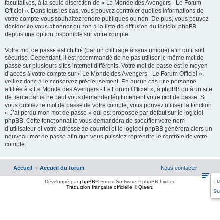
facultatives, à la seule discrétion de « Le Monde des Avengers - Le Forum
Officiel ». Dans tous les cas, vous pouvez contrôler quelles informations de
votre compte vous souhaitez rendre publiques ou non. De plus, vous pouvez
décider de vous abonner ou non à la liste de diffusion du logiciel phpBB
depuis une option disponible sur votre compte.
Votre mot de passe est chiffré (par un chiffrage à sens unique) afin qu’il soit
sécurisé. Cependant, il est recommandé de ne pas utiliser le même mot de
passe sur plusieurs sites internet différents. Votre mot de passe est le moyen
d’accès à votre compte sur « Le Monde des Avengers - Le Forum Officiel »,
veillez donc à le conservez précieusement. En aucun cas une personne
affiliée à « Le Monde des Avengers - Le Forum Officiel », à phpBB ou à un site
de tierce partie ne peut vous demander légitimement votre mot de passe. Si
vous oubliez le mot de passe de votre compte, vous pouvez utiliser la fonction
« J’ai perdu mon mot de passe » qui est proposée par défaut sur le logiciel
phpBB. Cette fonctionnalité vous demandera de spécifier votre nom
d’utilisateur et votre adresse de courriel et le logiciel phpBB générera alors un
nouveau mot de passe afin que vous puissiez reprendre le contrôle de votre
compte.
Accueil
Accueil du forum
Nous contacter
Fu
Développé par
phpBB
® Forum Software © phpBB Limited
Traduction française officielle
©
Qiaeru
Su