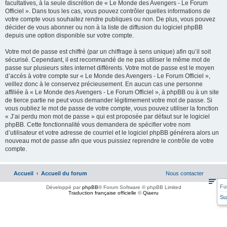
facultatives, à la seule discrétion de « Le Monde des Avengers - Le Forum
Officiel ». Dans tous les cas, vous pouvez contrôler quelles informations de
votre compte vous souhaitez rendre publiques ou non. De plus, vous pouvez
décider de vous abonner ou non à la liste de diffusion du logiciel phpBB
depuis une option disponible sur votre compte.
Votre mot de passe est chiffré (par un chiffrage à sens unique) afin qu’il soit
sécurisé. Cependant, il est recommandé de ne pas utiliser le même mot de
passe sur plusieurs sites internet différents. Votre mot de passe est le moyen
d’accès à votre compte sur « Le Monde des Avengers - Le Forum Officiel »,
veillez donc à le conservez précieusement. En aucun cas une personne
affiliée à « Le Monde des Avengers - Le Forum Officiel », à phpBB ou à un site
de tierce partie ne peut vous demander légitimement votre mot de passe. Si
vous oubliez le mot de passe de votre compte, vous pouvez utiliser la fonction
« J’ai perdu mon mot de passe » qui est proposée par défaut sur le logiciel
phpBB. Cette fonctionnalité vous demandera de spécifier votre nom
d’utilisateur et votre adresse de courriel et le logiciel phpBB générera alors un
nouveau mot de passe afin que vous puissiez reprendre le contrôle de votre
compte.
Accueil
Accueil du forum
Nous contacter
Fu
Développé par
phpBB
® Forum Software © phpBB Limited
Traduction française officielle
©
Qiaeru
Su