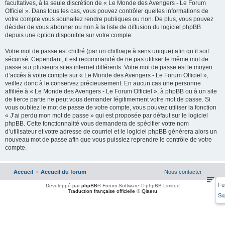
facultatives, à la seule discrétion de « Le Monde des Avengers - Le Forum
Officiel ». Dans tous les cas, vous pouvez contrôler quelles informations de
votre compte vous souhaitez rendre publiques ou non. De plus, vous pouvez
décider de vous abonner ou non à la liste de diffusion du logiciel phpBB
depuis une option disponible sur votre compte.
Votre mot de passe est chiffré (par un chiffrage à sens unique) afin qu’il soit
sécurisé. Cependant, il est recommandé de ne pas utiliser le même mot de
passe sur plusieurs sites internet différents. Votre mot de passe est le moyen
d’accès à votre compte sur « Le Monde des Avengers - Le Forum Officiel »,
veillez donc à le conservez précieusement. En aucun cas une personne
affiliée à « Le Monde des Avengers - Le Forum Officiel », à phpBB ou à un site
de tierce partie ne peut vous demander légitimement votre mot de passe. Si
vous oubliez le mot de passe de votre compte, vous pouvez utiliser la fonction
« J’ai perdu mon mot de passe » qui est proposée par défaut sur le logiciel
phpBB. Cette fonctionnalité vous demandera de spécifier votre nom
d’utilisateur et votre adresse de courriel et le logiciel phpBB générera alors un
nouveau mot de passe afin que vous puissiez reprendre le contrôle de votre
compte.
Accueil
Accueil du forum
Nous contacter
Fu
Développé par
phpBB
® Forum Software © phpBB Limited
Traduction française officielle
©
Qiaeru
Su