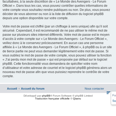
facultatives, à la seule discrétion de « Le Monde des Avengers - Le Forum
Officiel ». Dans tous les cas, vous pouvez contrôler quelles informations de
votre compte vous souhaitez rendre publiques ou non. De plus, vous pouvez
décider de vous abonner ou non à la liste de diffusion du logiciel phpBB
depuis une option disponible sur votre compte.
Votre mot de passe est chiffré (par un chiffrage à sens unique) afin qu’il soit
sécurisé. Cependant, il est recommandé de ne pas utiliser le même mot de
passe sur plusieurs sites internet différents. Votre mot de passe est le moyen
d’accès à votre compte sur « Le Monde des Avengers - Le Forum Officiel »,
veillez donc à le conservez précieusement. En aucun cas une personne
affiliée à « Le Monde des Avengers - Le Forum Officiel », à phpBB ou à un site
de tierce partie ne peut vous demander légitimement votre mot de passe. Si
vous oubliez le mot de passe de votre compte, vous pouvez utiliser la fonction
« J’ai perdu mon mot de passe » qui est proposée par défaut sur le logiciel
phpBB. Cette fonctionnalité vous demandera de spécifier votre nom
d’utilisateur et votre adresse de courriel et le logiciel phpBB générera alors un
nouveau mot de passe afin que vous puissiez reprendre le contrôle de votre
compte.
Accueil
Accueil du forum
Nous contacter
Fu
Développé par
phpBB
® Forum Software © phpBB Limited
Traduction française officielle
©
Qiaeru
Su