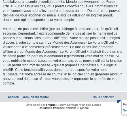
facultatives, à la seule discrétion de « Le Monde des Avengers - Le Forum
Officiel ». Dans tous les cas, vous pouvez contrôler quelles informations de
votre compte vous souhaitez rendre publiques ou non. De plus, vous pouvez
décider de vous abonner ou non à la liste de diffusion du logiciel phpBB
depuis une option disponible sur votre compte.
Votre mot de passe est chiffré (par un chiffrage à sens unique) afin qu’il soit
sécurisé. Cependant, il est recommandé de ne pas utiliser le même mot de
passe sur plusieurs sites internet différents. Votre mot de passe est le moyen
d’accès à votre compte sur « Le Monde des Avengers - Le Forum Officiel »,
veillez donc à le conservez précieusement. En aucun cas une personne
affiliée à « Le Monde des Avengers - Le Forum Officiel », à phpBB ou à un site
de tierce partie ne peut vous demander légitimement votre mot de passe. Si
vous oubliez le mot de passe de votre compte, vous pouvez utiliser la fonction
« J’ai perdu mon mot de passe » qui est proposée par défaut sur le logiciel
phpBB. Cette fonctionnalité vous demandera de spécifier votre nom
d’utilisateur et votre adresse de courriel et le logiciel phpBB générera alors un
nouveau mot de passe afin que vous puissiez reprendre le contrôle de votre
compte.
Accueil
Accueil du forum
Nous contacter
Fu
Développé par
phpBB
® Forum Software © phpBB Limited
Traduction française officielle
©
Qiaeru
Su