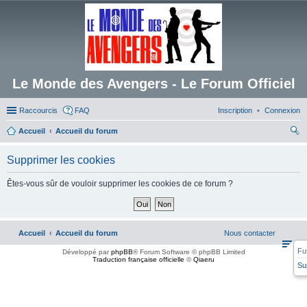
Le Monde des Avengers - Le Forum Officiel
Raccourcis
FAQ
Inscription
Connexion
Accueil
Accueil du forum
ec
Supprimer les cookies
her
ch
Êtes-vous sûr de vouloir supprimer les cookies de ce forum ?
er
Accueil
Accueil du forum
Nous contacter
Fu
Développé par
phpBB
® Forum Software © phpBB Limited
Traduction française officielle
©
Qiaeru
Su