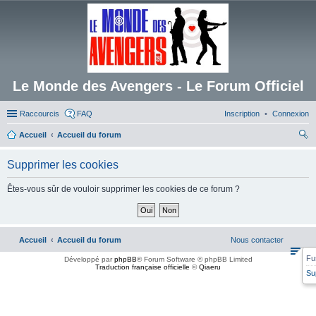
Le Monde des Avengers - Le Forum Officiel
Raccourcis
FAQ
Inscription
Connexion
Accueil
Accueil du forum
ec
Supprimer les cookies
her
ch
Êtes-vous sûr de vouloir supprimer les cookies de ce forum ?
er
Accueil
Accueil du forum
Nous contacter
Fu
Développé par
phpBB
® Forum Software © phpBB Limited
Traduction française officielle
©
Qiaeru
Su