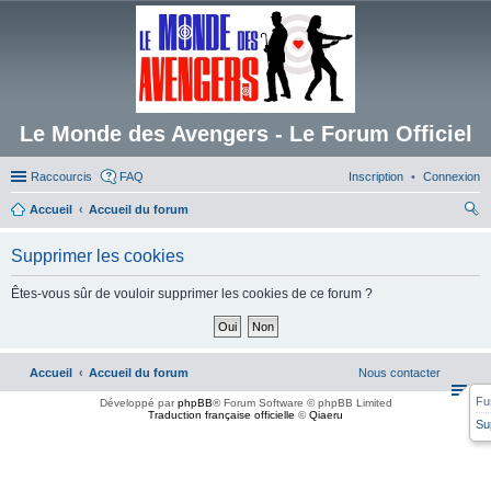
Le Monde des Avengers - Le Forum Officiel
Raccourcis
FAQ
Inscription
Connexion
Accueil
Accueil du forum
ec
Supprimer les cookies
her
ch
Êtes-vous sûr de vouloir supprimer les cookies de ce forum ?
er
Accueil
Accueil du forum
Nous contacter
Fu
Développé par
phpBB
® Forum Software © phpBB Limited
Traduction française officielle
©
Qiaeru
Su