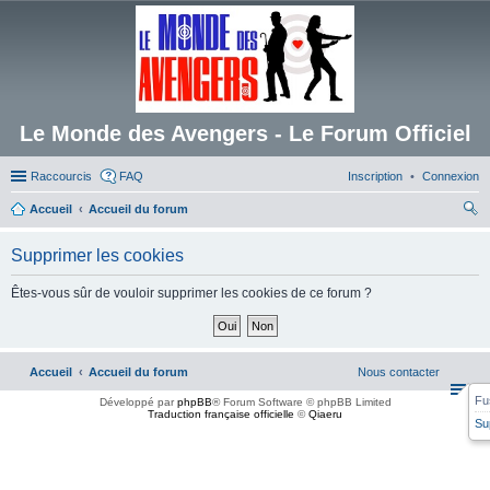
Le Monde des Avengers - Le Forum Officiel
Raccourcis
FAQ
Inscription
Connexion
Accueil
Accueil du forum
ec
Supprimer les cookies
her
ch
Êtes-vous sûr de vouloir supprimer les cookies de ce forum ?
er
Accueil
Accueil du forum
Nous contacter
Fu
Développé par
phpBB
® Forum Software © phpBB Limited
Traduction française officielle
©
Qiaeru
Su