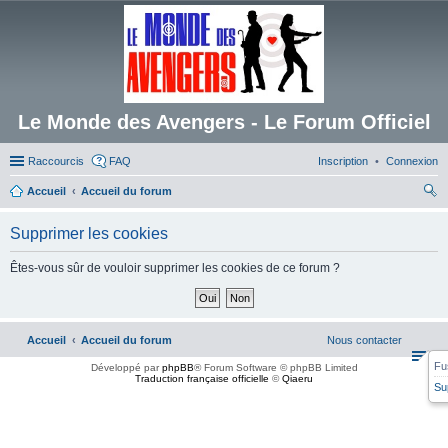
Le Monde des Avengers - Le Forum Officiel
Raccourcis
FAQ
Inscription
Connexion
Accueil
Accueil du forum
ec
Supprimer les cookies
her
ch
Êtes-vous sûr de vouloir supprimer les cookies de ce forum ?
er
Accueil
Accueil du forum
Nous contacter
Fu
Développé par
phpBB
® Forum Software © phpBB Limited
Traduction française officielle
©
Qiaeru
Su