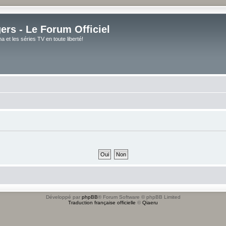
rs - Le Forum Officiel
et les séries TV en toute liberté!
Développé par
phpBB
® Forum Software © phpBB Limited
Traduction française officielle
©
Qiaeru