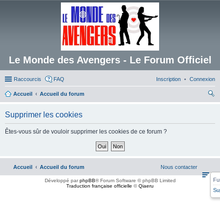
Le Monde des Avengers - Le Forum Officiel
Raccourcis
FAQ
Inscription
Connexion
Accueil
Accueil du forum
ec
Supprimer les cookies
her
ch
Êtes-vous sûr de vouloir supprimer les cookies de ce forum ?
er
Accueil
Accueil du forum
Nous contacter
Fu
Développé par
phpBB
® Forum Software © phpBB Limited
Traduction française officielle
©
Qiaeru
Su