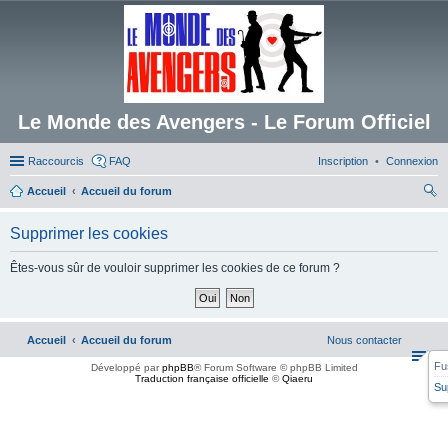
Le Monde des Avengers - Le Forum Officiel
Raccourcis
FAQ
Inscription
Connexion
Accueil
Accueil du forum
ec
Supprimer les cookies
her
ch
Êtes-vous sûr de vouloir supprimer les cookies de ce forum ?
er
Accueil
Accueil du forum
Nous contacter
Fu
Développé par
phpBB
® Forum Software © phpBB Limited
Traduction française officielle
©
Qiaeru
Su