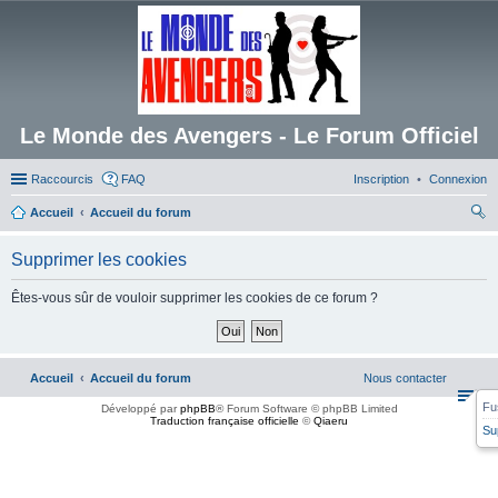
Le Monde des Avengers - Le Forum Officiel
Raccourcis
FAQ
Inscription
Connexion
Accueil
Accueil du forum
ec
Supprimer les cookies
her
ch
Êtes-vous sûr de vouloir supprimer les cookies de ce forum ?
er
Accueil
Accueil du forum
Nous contacter
Fu
Développé par
phpBB
® Forum Software © phpBB Limited
Traduction française officielle
©
Qiaeru
Su