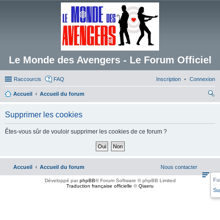
Le Monde des Avengers - Le Forum Officiel
Raccourcis
FAQ
Inscription
Connexion
Accueil
Accueil du forum
ec
Supprimer les cookies
her
ch
Êtes-vous sûr de vouloir supprimer les cookies de ce forum ?
er
Accueil
Accueil du forum
Nous contacter
Fu
Développé par
phpBB
® Forum Software © phpBB Limited
Traduction française officielle
©
Qiaeru
Su