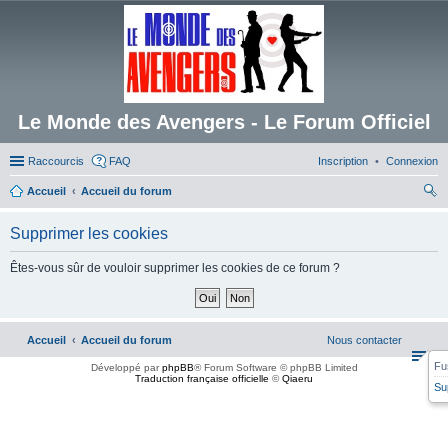
Le Monde des Avengers - Le Forum Officiel
Raccourcis
FAQ
Inscription
Connexion
Accueil
Accueil du forum
ec
Supprimer les cookies
her
ch
Êtes-vous sûr de vouloir supprimer les cookies de ce forum ?
er
Accueil
Accueil du forum
Nous contacter
Fu
Développé par
phpBB
® Forum Software © phpBB Limited
Traduction française officielle
©
Qiaeru
Su