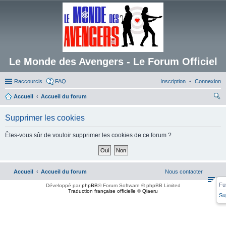
Le Monde des Avengers - Le Forum Officiel
Raccourcis
FAQ
Inscription
Connexion
Accueil
Accueil du forum
ec
Supprimer les cookies
her
ch
Êtes-vous sûr de vouloir supprimer les cookies de ce forum ?
er
Accueil
Accueil du forum
Nous contacter
Fu
Développé par
phpBB
® Forum Software © phpBB Limited
Traduction française officielle
©
Qiaeru
Su