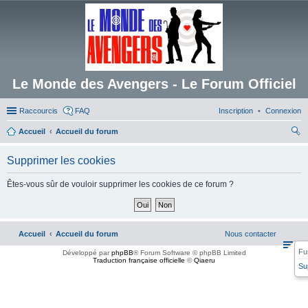
Le Monde des Avengers - Le Forum Officiel
Raccourcis
FAQ
Inscription
Connexion
Accueil
Accueil du forum
ec
Supprimer les cookies
her
ch
Êtes-vous sûr de vouloir supprimer les cookies de ce forum ?
er
Accueil
Accueil du forum
Nous contacter
Fu
Développé par
phpBB
® Forum Software © phpBB Limited
Traduction française officielle
©
Qiaeru
Su