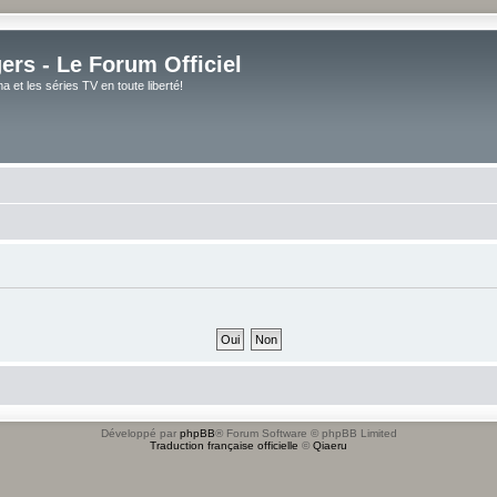
rs - Le Forum Officiel
et les séries TV en toute liberté!
Développé par
phpBB
® Forum Software © phpBB Limited
Traduction française officielle
©
Qiaeru