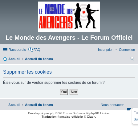
Le Monde des Avengers - Le Forum Officiel
Raccourcis
FAQ
Inscription
Connexion
Accueil
Accueil du forum
ec
Supprimer les cookies
her
ch
Êtes-vous sûr de vouloir supprimer les cookies de ce forum ?
er
Accueil
Accueil du forum
Nous contacter
Fu
Développé par
phpBB
® Forum Software © phpBB Limited
Traduction française officielle
©
Qiaeru
Su