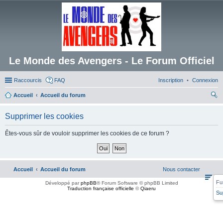
Le Monde des Avengers - Le Forum Officiel
Raccourcis
FAQ
Inscription
Connexion
Accueil
Accueil du forum
ec
Supprimer les cookies
her
ch
Êtes-vous sûr de vouloir supprimer les cookies de ce forum ?
er
Accueil
Accueil du forum
Nous contacter
Fu
Développé par
phpBB
® Forum Software © phpBB Limited
Traduction française officielle
©
Qiaeru
Su