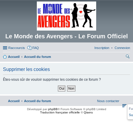
Le Monde des Avengers - Le Forum Officiel
Raccourcis
FAQ
Inscription
Connexion
Accueil
Accueil du forum
ec
Supprimer les cookies
her
ch
Êtes-vous sûr de vouloir supprimer les cookies de ce forum ?
er
Accueil
Accueil du forum
Nous contacter
Fu
Développé par
phpBB
® Forum Software © phpBB Limited
Traduction française officielle
©
Qiaeru
Su