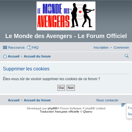
Le Monde des Avengers - Le Forum Officiel
Raccourcis
FAQ
Inscription
Connexion
Accueil
Accueil du forum
ec
Supprimer les cookies
her
ch
Êtes-vous sûr de vouloir supprimer les cookies de ce forum ?
er
Accueil
Accueil du forum
Nous contacter
Fu
Développé par
phpBB
® Forum Software © phpBB Limited
Traduction française officielle
©
Qiaeru
Su