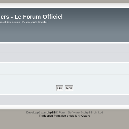
rs - Le Forum Officiel
et les séries TV en toute liberté!
Développé par
phpBB
® Forum Software © phpBB Limited
Traduction française officielle
©
Qiaeru