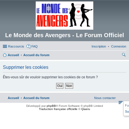
Le Monde des Avengers - Le Forum Officiel
Raccourcis
FAQ
Inscription
Connexion
Accueil
Accueil du forum
ec
Supprimer les cookies
her
ch
Êtes-vous sûr de vouloir supprimer les cookies de ce forum ?
er
Accueil
Accueil du forum
Nous contacter
Fu
Développé par
phpBB
® Forum Software © phpBB Limited
Traduction française officielle
©
Qiaeru
Su