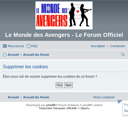
Le Monde des Avengers - Le Forum Officiel
Raccourcis
FAQ
Inscription
Connexion
Accueil
Accueil du forum
ec
Supprimer les cookies
her
ch
Êtes-vous sûr de vouloir supprimer les cookies de ce forum ?
er
Accueil
Accueil du forum
Nous contacter
Fu
Développé par
phpBB
® Forum Software © phpBB Limited
Traduction française officielle
©
Qiaeru
Su