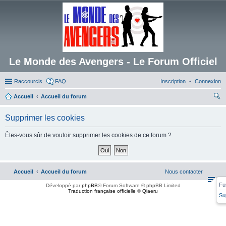
Le Monde des Avengers - Le Forum Officiel
Raccourcis
FAQ
Inscription
Connexion
Accueil
Accueil du forum
ec
Supprimer les cookies
her
ch
Êtes-vous sûr de vouloir supprimer les cookies de ce forum ?
er
Accueil
Accueil du forum
Nous contacter
Fu
Développé par
phpBB
® Forum Software © phpBB Limited
Traduction française officielle
©
Qiaeru
Su