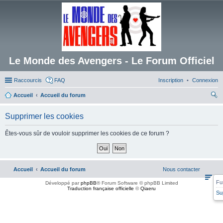
Le Monde des Avengers - Le Forum Officiel
Raccourcis
FAQ
Inscription
Connexion
Accueil
Accueil du forum
ec
Supprimer les cookies
her
ch
Êtes-vous sûr de vouloir supprimer les cookies de ce forum ?
er
Accueil
Accueil du forum
Nous contacter
Fu
Développé par
phpBB
® Forum Software © phpBB Limited
Traduction française officielle
©
Qiaeru
Su