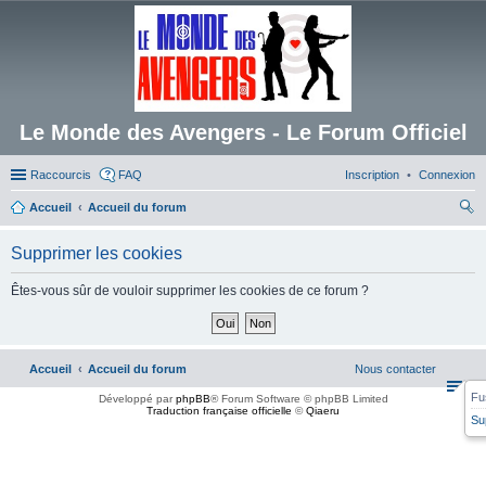
Le Monde des Avengers - Le Forum Officiel
Raccourcis
FAQ
Inscription
Connexion
Accueil
Accueil du forum
ec
Supprimer les cookies
her
ch
Êtes-vous sûr de vouloir supprimer les cookies de ce forum ?
er
Accueil
Accueil du forum
Nous contacter
Fu
Développé par
phpBB
® Forum Software © phpBB Limited
Traduction française officielle
©
Qiaeru
Su