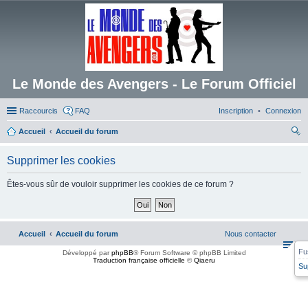
Le Monde des Avengers - Le Forum Officiel
Raccourcis
FAQ
Inscription
Connexion
Accueil
Accueil du forum
ec
Supprimer les cookies
her
ch
Êtes-vous sûr de vouloir supprimer les cookies de ce forum ?
er
Accueil
Accueil du forum
Nous contacter
Fu
Développé par
phpBB
® Forum Software © phpBB Limited
Traduction française officielle
©
Qiaeru
Su