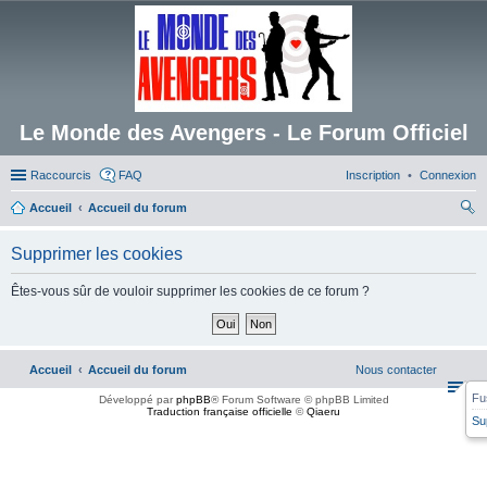
Le Monde des Avengers - Le Forum Officiel
Raccourcis
FAQ
Inscription
Connexion
Accueil
Accueil du forum
ec
Supprimer les cookies
her
ch
Êtes-vous sûr de vouloir supprimer les cookies de ce forum ?
er
Accueil
Accueil du forum
Nous contacter
Fu
Développé par
phpBB
® Forum Software © phpBB Limited
Traduction française officielle
©
Qiaeru
Su