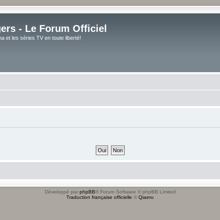
rs - Le Forum Officiel
et les séries TV en toute liberté!
Développé par
phpBB
® Forum Software © phpBB Limited
Traduction française officielle
©
Qiaeru