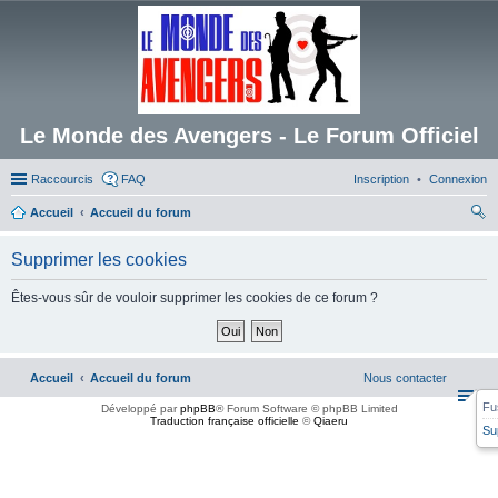
Le Monde des Avengers - Le Forum Officiel
Raccourcis
FAQ
Inscription
Connexion
Accueil
Accueil du forum
ec
Supprimer les cookies
her
ch
Êtes-vous sûr de vouloir supprimer les cookies de ce forum ?
er
Accueil
Accueil du forum
Nous contacter
Fu
Développé par
phpBB
® Forum Software © phpBB Limited
Traduction française officielle
©
Qiaeru
Su