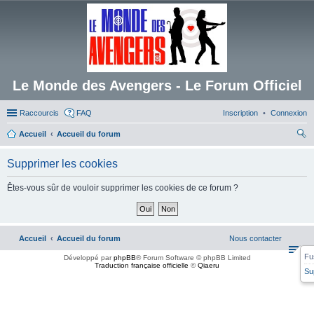
Le Monde des Avengers - Le Forum Officiel
Raccourcis
FAQ
Inscription
Connexion
Accueil
Accueil du forum
ec
Supprimer les cookies
her
ch
Êtes-vous sûr de vouloir supprimer les cookies de ce forum ?
er
Accueil
Accueil du forum
Nous contacter
Fu
Développé par
phpBB
® Forum Software © phpBB Limited
Traduction française officielle
©
Qiaeru
Su