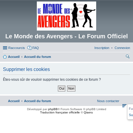
Le Monde des Avengers - Le Forum Officiel
Raccourcis
FAQ
Inscription
Connexion
Accueil
Accueil du forum
ec
Supprimer les cookies
her
ch
Êtes-vous sûr de vouloir supprimer les cookies de ce forum ?
er
Accueil
Accueil du forum
Nous contacter
Fu
Développé par
phpBB
® Forum Software © phpBB Limited
Traduction française officielle
©
Qiaeru
Su