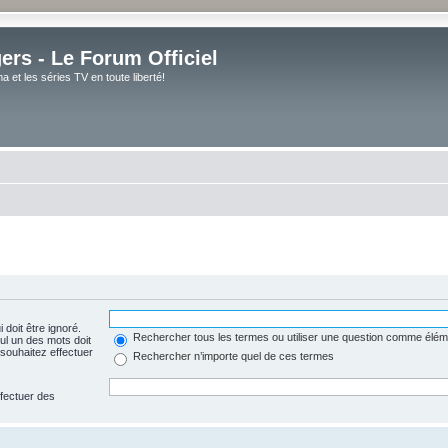
rs - Le Forum Officiel
et les séries TV en toute liberté!
 doit être ignoré.
Rechercher tous les termes ou utiliser une question comme élém
ul un des mots doit
souhaitez effectuer
Rechercher n’importe quel de ces termes
ffectuer des