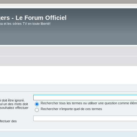
rs - Le Forum Officiel
et les séries TV en toute liberté!
 doit être ignoré.
Rechercher tous les termes ou utiliser une question comme élém
ul un des mots doit
souhaitez effectuer
Rechercher n’importe quel de ces termes
ffectuer des