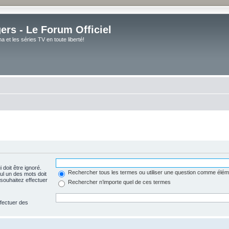
rs - Le Forum Officiel
et les séries TV en toute liberté!
 doit être ignoré.
Rechercher tous les termes ou utiliser une question comme élém
ul un des mots doit
souhaitez effectuer
Rechercher n’importe quel de ces termes
ffectuer des