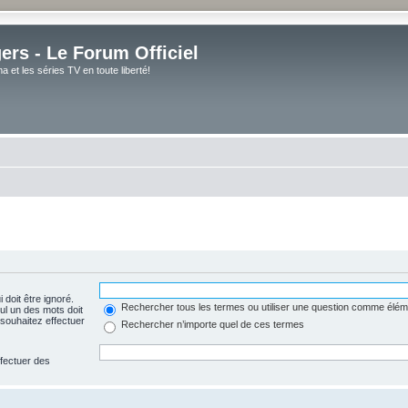
rs - Le Forum Officiel
et les séries TV en toute liberté!
 doit être ignoré.
Rechercher tous les termes ou utiliser une question comme élém
ul un des mots doit
souhaitez effectuer
Rechercher n’importe quel de ces termes
ffectuer des