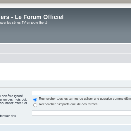
rs - Le Forum Officiel
et les séries TV en toute liberté!
 doit être ignoré.
Rechercher tous les termes ou utiliser une question comme élém
ul un des mots doit
souhaitez effectuer
Rechercher n’importe quel de ces termes
ffectuer des