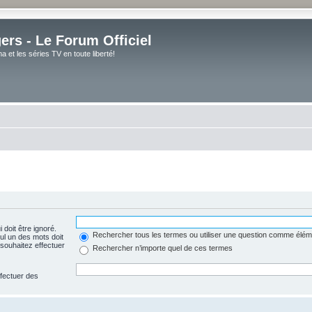
rs - Le Forum Officiel
et les séries TV en toute liberté!
 doit être ignoré.
Rechercher tous les termes ou utiliser une question comme élém
ul un des mots doit
souhaitez effectuer
Rechercher n’importe quel de ces termes
ffectuer des