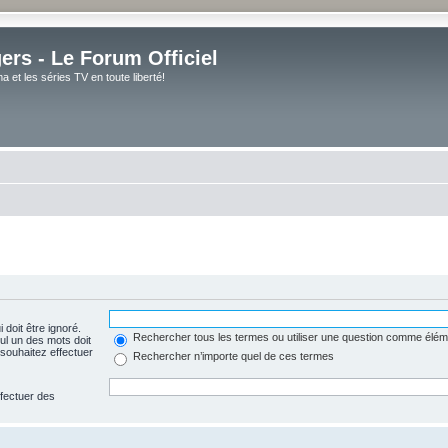
rs - Le Forum Officiel
et les séries TV en toute liberté!
 doit être ignoré.
Rechercher tous les termes ou utiliser une question comme élém
ul un des mots doit
souhaitez effectuer
Rechercher n’importe quel de ces termes
ffectuer des