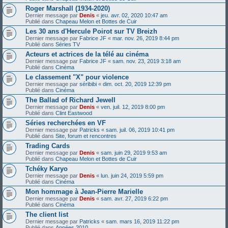
Roger Marshall (1934-2020)
Dernier message par
Denis
«
jeu. avr. 02, 2020 10:47 am
Publié dans
Chapeau Melon et Bottes de Cuir
Les 30 ans d'Hercule Poirot sur TV Breizh
Dernier message par
Fabrice JF
«
mar. nov. 26, 2019 8:44 pm
Publié dans
Séries TV
Acteurs et actrices de la télé au cinéma
Dernier message par
Fabrice JF
«
sam. nov. 23, 2019 3:18 am
Publié dans
Cinéma
Le classement "X" pour violence
Dernier message par
séribibi
«
dim. oct. 20, 2019 12:39 pm
Publié dans
Cinéma
The Ballad of Richard Jewell
Dernier message par
Denis
«
ven. juil. 12, 2019 8:00 pm
Publié dans
Clint Eastwood
Séries recherchées en VF
Dernier message par
Patricks
«
sam. juil. 06, 2019 10:41 pm
Publié dans
Site, forum et rencontres
Trading Cards
Dernier message par
Denis
«
sam. juin 29, 2019 9:53 am
Publié dans
Chapeau Melon et Bottes de Cuir
Tchéky Karyo
Dernier message par
Denis
«
lun. juin 24, 2019 5:59 pm
Publié dans
Cinéma
Mon hommage à Jean-Pierre Marielle
Dernier message par
Denis
«
sam. avr. 27, 2019 6:22 pm
Publié dans
Cinéma
The client list
Dernier message par
Patricks
«
sam. mars 16, 2019 11:22 pm
Publié dans
Années 2010