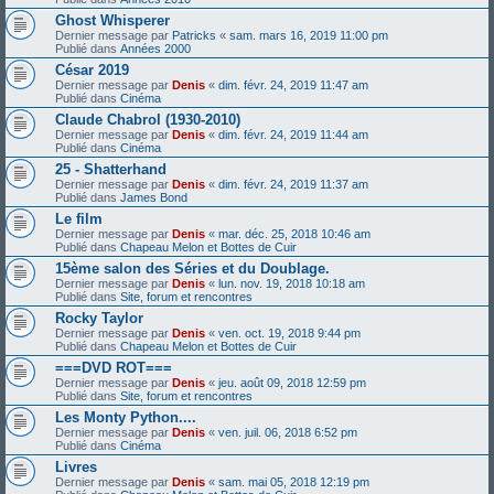
Ghost Whisperer
Dernier message par
Patricks
«
sam. mars 16, 2019 11:00 pm
Publié dans
Années 2000
César 2019
Dernier message par
Denis
«
dim. févr. 24, 2019 11:47 am
Publié dans
Cinéma
Claude Chabrol (1930-2010)
Dernier message par
Denis
«
dim. févr. 24, 2019 11:44 am
Publié dans
Cinéma
25 - Shatterhand
Dernier message par
Denis
«
dim. févr. 24, 2019 11:37 am
Publié dans
James Bond
Le film
Dernier message par
Denis
«
mar. déc. 25, 2018 10:46 am
Publié dans
Chapeau Melon et Bottes de Cuir
15ème salon des Séries et du Doublage.
Dernier message par
Denis
«
lun. nov. 19, 2018 10:18 am
Publié dans
Site, forum et rencontres
Rocky Taylor
Dernier message par
Denis
«
ven. oct. 19, 2018 9:44 pm
Publié dans
Chapeau Melon et Bottes de Cuir
===DVD ROT===
Dernier message par
Denis
«
jeu. août 09, 2018 12:59 pm
Publié dans
Site, forum et rencontres
Les Monty Python....
Dernier message par
Denis
«
ven. juil. 06, 2018 6:52 pm
Publié dans
Cinéma
Livres
Dernier message par
Denis
«
sam. mai 05, 2018 12:19 pm