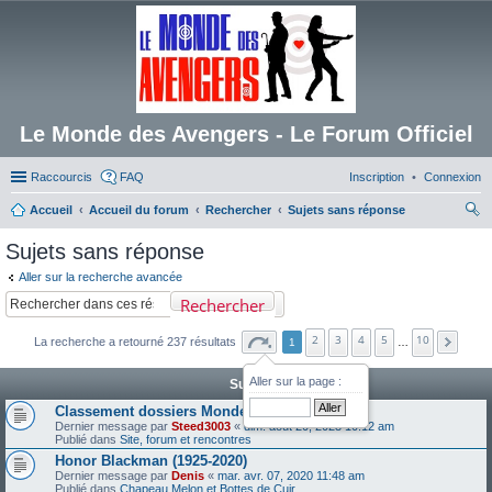
Le Monde des Avengers - Le Forum Officiel
Raccourcis
FAQ
Inscription
Connexion
Accueil
Accueil du forum
Rechercher
Sujets sans réponse
ec
Sujets sans réponse
her
Aller sur la recherche avancée
ch
Rechercher
er
2
3
4
5
10
La recherche a retourné 237 résultats
1
…
Aller sur la page :
Sujets
Classement dossiers Monde des Avengers
Dernier message par
Steed3003
«
dim. août 20, 2023 10:12 am
Publié dans
Site, forum et rencontres
Honor Blackman (1925-2020)
Dernier message par
Denis
«
mar. avr. 07, 2020 11:48 am
Publié dans
Chapeau Melon et Bottes de Cuir