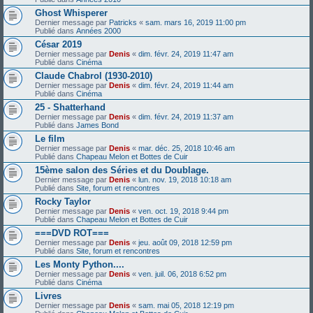
Ghost Whisperer
Dernier message par
Patricks
«
sam. mars 16, 2019 11:00 pm
Publié dans
Années 2000
César 2019
Dernier message par
Denis
«
dim. févr. 24, 2019 11:47 am
Publié dans
Cinéma
Claude Chabrol (1930-2010)
Dernier message par
Denis
«
dim. févr. 24, 2019 11:44 am
Publié dans
Cinéma
25 - Shatterhand
Dernier message par
Denis
«
dim. févr. 24, 2019 11:37 am
Publié dans
James Bond
Le film
Dernier message par
Denis
«
mar. déc. 25, 2018 10:46 am
Publié dans
Chapeau Melon et Bottes de Cuir
15ème salon des Séries et du Doublage.
Dernier message par
Denis
«
lun. nov. 19, 2018 10:18 am
Publié dans
Site, forum et rencontres
Rocky Taylor
Dernier message par
Denis
«
ven. oct. 19, 2018 9:44 pm
Publié dans
Chapeau Melon et Bottes de Cuir
===DVD ROT===
Dernier message par
Denis
«
jeu. août 09, 2018 12:59 pm
Publié dans
Site, forum et rencontres
Les Monty Python....
Dernier message par
Denis
«
ven. juil. 06, 2018 6:52 pm
Publié dans
Cinéma
Livres
Dernier message par
Denis
«
sam. mai 05, 2018 12:19 pm