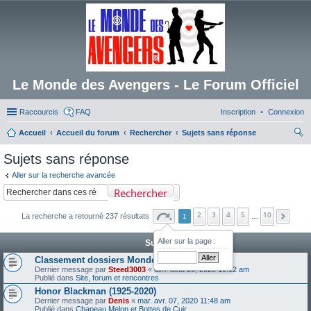
Le Monde des Avengers - Le Forum Officiel
Raccourcis
FAQ
Inscription
Connexion
Accueil
Accueil du forum
Rechercher
Sujets sans réponse
ec
Sujets sans réponse
her
Aller sur la recherche avancée
ch
Rechercher
er
2
3
4
5
10
La recherche a retourné 237 résultats
1
…
Aller sur la page :
Sujets
Classement dossiers Monde des Avengers
Dernier message par
Steed3003
«
dim. août 20, 2023 10:12 am
Publié dans
Site, forum et rencontres
Honor Blackman (1925-2020)
Dernier message par
Denis
«
mar. avr. 07, 2020 11:48 am
Publié dans
Chapeau Melon et Bottes de Cuir