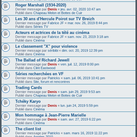
Roger Marshall (1934-2020)
Dernier message par
Denis
«
jeu. avr. 02, 2020 10:47 am
Publié dans
Chapeau Melon et Bottes de Cuir
Les 30 ans d'Hercule Poirot sur TV Breizh
Dernier message par
Fabrice JF
«
mar. nov. 26, 2019 8:44 pm
Publié dans
Séries TV
Acteurs et actrices de la télé au cinéma
Dernier message par
Fabrice JF
«
sam. nov. 23, 2019 3:18 am
Publié dans
Cinéma
Le classement "X" pour violence
Dernier message par
séribibi
«
dim. oct. 20, 2019 12:39 pm
Publié dans
Cinéma
The Ballad of Richard Jewell
Dernier message par
Denis
«
ven. juil. 12, 2019 8:00 pm
Publié dans
Clint Eastwood
Séries recherchées en VF
Dernier message par
Patricks
«
sam. juil. 06, 2019 10:41 pm
Publié dans
Site, forum et rencontres
Trading Cards
Dernier message par
Denis
«
sam. juin 29, 2019 9:53 am
Publié dans
Chapeau Melon et Bottes de Cuir
Tchéky Karyo
Dernier message par
Denis
«
lun. juin 24, 2019 5:59 pm
Publié dans
Cinéma
Mon hommage à Jean-Pierre Marielle
Dernier message par
Denis
«
sam. avr. 27, 2019 6:22 pm
Publié dans
Cinéma
The client list
Dernier message par
Patricks
«
sam. mars 16, 2019 11:22 pm
Publié dans
Années 2010