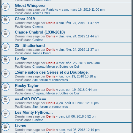
Ghost Whisperer
Dernier message par
Patricks
«
sam. mars 16, 2019 11:00 pm
Publié dans
Années 2000
César 2019
Dernier message par
Denis
«
dim. févr. 24, 2019 11:47 am
Publié dans
Cinéma
Claude Chabrol (1930-2010)
Dernier message par
Denis
«
dim. févr. 24, 2019 11:44 am
Publié dans
Cinéma
25 - Shatterhand
Dernier message par
Denis
«
dim. févr. 24, 2019 11:37 am
Publié dans
James Bond
Le film
Dernier message par
Denis
«
mar. déc. 25, 2018 10:46 am
Publié dans
Chapeau Melon et Bottes de Cuir
15ème salon des Séries et du Doublage.
Dernier message par
Denis
«
lun. nov. 19, 2018 10:18 am
Publié dans
Site, forum et rencontres
Rocky Taylor
Dernier message par
Denis
«
ven. oct. 19, 2018 9:44 pm
Publié dans
Chapeau Melon et Bottes de Cuir
===DVD ROT===
Dernier message par
Denis
«
jeu. août 09, 2018 12:59 pm
Publié dans
Site, forum et rencontres
Les Monty Python....
Dernier message par
Denis
«
ven. juil. 06, 2018 6:52 pm
Publié dans
Cinéma
Livres
Dernier message par
Denis
«
sam. mai 05, 2018 12:19 pm