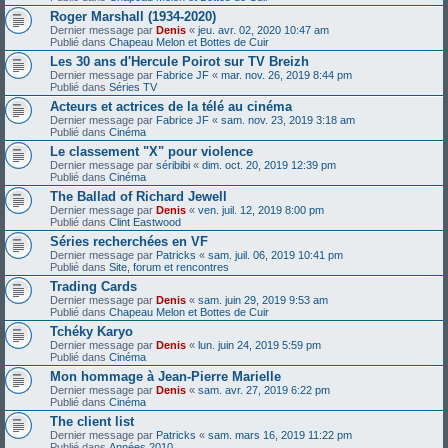
Roger Marshall (1934-2020)
Dernier message par
Denis
«
jeu. avr. 02, 2020 10:47 am
Publié dans
Chapeau Melon et Bottes de Cuir
Les 30 ans d'Hercule Poirot sur TV Breizh
Dernier message par
Fabrice JF
«
mar. nov. 26, 2019 8:44 pm
Publié dans
Séries TV
Acteurs et actrices de la télé au cinéma
Dernier message par
Fabrice JF
«
sam. nov. 23, 2019 3:18 am
Publié dans
Cinéma
Le classement "X" pour violence
Dernier message par
séribibi
«
dim. oct. 20, 2019 12:39 pm
Publié dans
Cinéma
The Ballad of Richard Jewell
Dernier message par
Denis
«
ven. juil. 12, 2019 8:00 pm
Publié dans
Clint Eastwood
Séries recherchées en VF
Dernier message par
Patricks
«
sam. juil. 06, 2019 10:41 pm
Publié dans
Site, forum et rencontres
Trading Cards
Dernier message par
Denis
«
sam. juin 29, 2019 9:53 am
Publié dans
Chapeau Melon et Bottes de Cuir
Tchéky Karyo
Dernier message par
Denis
«
lun. juin 24, 2019 5:59 pm
Publié dans
Cinéma
Mon hommage à Jean-Pierre Marielle
Dernier message par
Denis
«
sam. avr. 27, 2019 6:22 pm
Publié dans
Cinéma
The client list
Dernier message par
Patricks
«
sam. mars 16, 2019 11:22 pm
Publié dans
Années 2010