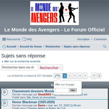
Le Monde des Avengers - Le Forum Officiel
Raccourcis
FAQ
Inscription
Connexion
Accueil
Accueil du forum
Rechercher
Sujets sans réponse
ec
Sujets sans réponse
her
Aller sur la recherche avancée
ch
Rechercher
er
2
3
4
5
10
La recherche a retourné 237 résultats
1
…
Aller sur la page :
Sujets
Classement dossiers Monde des Avengers
Dernier message par
Steed3003
«
dim. août 20, 2023 10:12 am
Publié dans
Site, forum et rencontres
Honor Blackman (1925-2020)
Dernier message par
Denis
«
mar. avr. 07, 2020 11:48 am
Publié dans
Chapeau Melon et Bottes de Cuir