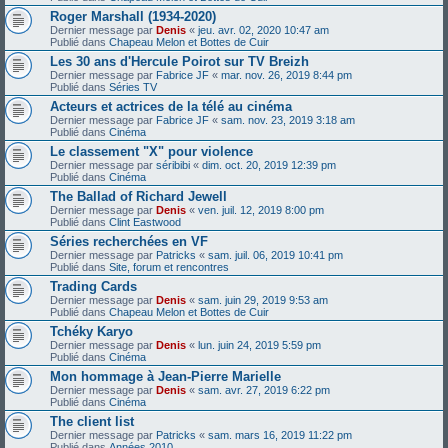
Roger Marshall (1934-2020)
Dernier message par
Denis
«
jeu. avr. 02, 2020 10:47 am
Publié dans
Chapeau Melon et Bottes de Cuir
Les 30 ans d'Hercule Poirot sur TV Breizh
Dernier message par
Fabrice JF
«
mar. nov. 26, 2019 8:44 pm
Publié dans
Séries TV
Acteurs et actrices de la télé au cinéma
Dernier message par
Fabrice JF
«
sam. nov. 23, 2019 3:18 am
Publié dans
Cinéma
Le classement "X" pour violence
Dernier message par
séribibi
«
dim. oct. 20, 2019 12:39 pm
Publié dans
Cinéma
The Ballad of Richard Jewell
Dernier message par
Denis
«
ven. juil. 12, 2019 8:00 pm
Publié dans
Clint Eastwood
Séries recherchées en VF
Dernier message par
Patricks
«
sam. juil. 06, 2019 10:41 pm
Publié dans
Site, forum et rencontres
Trading Cards
Dernier message par
Denis
«
sam. juin 29, 2019 9:53 am
Publié dans
Chapeau Melon et Bottes de Cuir
Tchéky Karyo
Dernier message par
Denis
«
lun. juin 24, 2019 5:59 pm
Publié dans
Cinéma
Mon hommage à Jean-Pierre Marielle
Dernier message par
Denis
«
sam. avr. 27, 2019 6:22 pm
Publié dans
Cinéma
The client list
Dernier message par
Patricks
«
sam. mars 16, 2019 11:22 pm
Publié dans
Années 2010