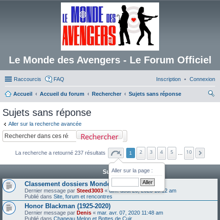
Le Monde des Avengers - Le Forum Officiel
Raccourcis
FAQ
Inscription
Connexion
Accueil
Accueil du forum
Rechercher
Sujets sans réponse
ec
Sujets sans réponse
her
Aller sur la recherche avancée
ch
Rechercher
er
2
3
4
5
10
La recherche a retourné 237 résultats
1
…
Aller sur la page :
Sujets
Classement dossiers Monde des Avengers
Dernier message par
Steed3003
«
dim. août 20, 2023 10:12 am
Publié dans
Site, forum et rencontres
Honor Blackman (1925-2020)
Dernier message par
Denis
«
mar. avr. 07, 2020 11:48 am
Publié dans
Chapeau Melon et Bottes de Cuir