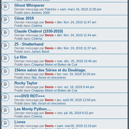
Ghost Whisperer
Dernier message par
Patricks
«
sam. mars 16, 2019 11:00 pm
Publié dans
Années 2000
César 2019
Dernier message par
Denis
«
dim. févr. 24, 2019 11:47 am
Publié dans
Cinéma
Claude Chabrol (1930-2010)
Dernier message par
Denis
«
dim. févr. 24, 2019 11:44 am
Publié dans
Cinéma
25 - Shatterhand
Dernier message par
Denis
«
dim. févr. 24, 2019 11:37 am
Publié dans
James Bond
Le film
Dernier message par
Denis
«
mar. déc. 25, 2018 10:46 am
Publié dans
Chapeau Melon et Bottes de Cuir
15ème salon des Séries et du Doublage.
Dernier message par
Denis
«
lun. nov. 19, 2018 10:18 am
Publié dans
Site, forum et rencontres
Rocky Taylor
Dernier message par
Denis
«
ven. oct. 19, 2018 9:44 pm
Publié dans
Chapeau Melon et Bottes de Cuir
===DVD ROT===
Dernier message par
Denis
«
jeu. août 09, 2018 12:59 pm
Publié dans
Site, forum et rencontres
Les Monty Python....
Dernier message par
Denis
«
ven. juil. 06, 2018 6:52 pm
Publié dans
Cinéma
Livres
Dernier message par
Denis
«
sam. mai 05, 2018 12:19 pm