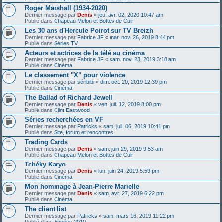
Roger Marshall (1934-2020)
Dernier message par
Denis
«
jeu. avr. 02, 2020 10:47 am
Publié dans
Chapeau Melon et Bottes de Cuir
Les 30 ans d'Hercule Poirot sur TV Breizh
Dernier message par
Fabrice JF
«
mar. nov. 26, 2019 8:44 pm
Publié dans
Séries TV
Acteurs et actrices de la télé au cinéma
Dernier message par
Fabrice JF
«
sam. nov. 23, 2019 3:18 am
Publié dans
Cinéma
Le classement "X" pour violence
Dernier message par
séribibi
«
dim. oct. 20, 2019 12:39 pm
Publié dans
Cinéma
The Ballad of Richard Jewell
Dernier message par
Denis
«
ven. juil. 12, 2019 8:00 pm
Publié dans
Clint Eastwood
Séries recherchées en VF
Dernier message par
Patricks
«
sam. juil. 06, 2019 10:41 pm
Publié dans
Site, forum et rencontres
Trading Cards
Dernier message par
Denis
«
sam. juin 29, 2019 9:53 am
Publié dans
Chapeau Melon et Bottes de Cuir
Tchéky Karyo
Dernier message par
Denis
«
lun. juin 24, 2019 5:59 pm
Publié dans
Cinéma
Mon hommage à Jean-Pierre Marielle
Dernier message par
Denis
«
sam. avr. 27, 2019 6:22 pm
Publié dans
Cinéma
The client list
Dernier message par
Patricks
«
sam. mars 16, 2019 11:22 pm
Publié dans
Années 2010