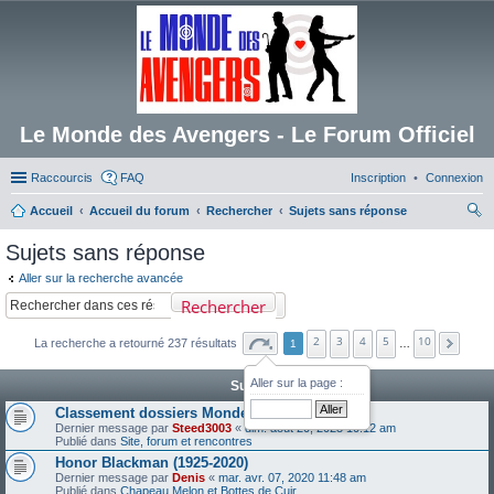
Le Monde des Avengers - Le Forum Officiel
Raccourcis
FAQ
Inscription
Connexion
Accueil
Accueil du forum
Rechercher
Sujets sans réponse
ec
Sujets sans réponse
her
Aller sur la recherche avancée
ch
Rechercher
er
2
3
4
5
10
La recherche a retourné 237 résultats
1
…
Aller sur la page :
Sujets
Classement dossiers Monde des Avengers
Dernier message par
Steed3003
«
dim. août 20, 2023 10:12 am
Publié dans
Site, forum et rencontres
Honor Blackman (1925-2020)
Dernier message par
Denis
«
mar. avr. 07, 2020 11:48 am
Publié dans
Chapeau Melon et Bottes de Cuir