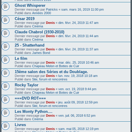
Ghost Whisperer
Dernier message par
Patricks
«
sam. mars 16, 2019 11:00 pm
Publié dans
Années 2000
César 2019
Dernier message par
Denis
«
dim. févr. 24, 2019 11:47 am
Publié dans
Cinéma
Claude Chabrol (1930-2010)
Dernier message par
Denis
«
dim. févr. 24, 2019 11:44 am
Publié dans
Cinéma
25 - Shatterhand
Dernier message par
Denis
«
dim. févr. 24, 2019 11:37 am
Publié dans
James Bond
Le film
Dernier message par
Denis
«
mar. déc. 25, 2018 10:46 am
Publié dans
Chapeau Melon et Bottes de Cuir
15ème salon des Séries et du Doublage.
Dernier message par
Denis
«
lun. nov. 19, 2018 10:18 am
Publié dans
Site, forum et rencontres
Rocky Taylor
Dernier message par
Denis
«
ven. oct. 19, 2018 9:44 pm
Publié dans
Chapeau Melon et Bottes de Cuir
===DVD ROT===
Dernier message par
Denis
«
jeu. août 09, 2018 12:59 pm
Publié dans
Site, forum et rencontres
Les Monty Python....
Dernier message par
Denis
«
ven. juil. 06, 2018 6:52 pm
Publié dans
Cinéma
Livres
Dernier message par
Denis
«
sam. mai 05, 2018 12:19 pm