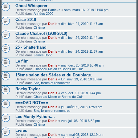
Ghost Whisperer
Dernier message par
Patricks
«
sam. mars 16, 2019 11:00 pm
Publié dans
Années 2000
César 2019
Dernier message par
Denis
«
dim. févr. 24, 2019 11:47 am
Publié dans
Cinéma
Claude Chabrol (1930-2010)
Dernier message par
Denis
«
dim. févr. 24, 2019 11:44 am
Publié dans
Cinéma
25 - Shatterhand
Dernier message par
Denis
«
dim. févr. 24, 2019 11:37 am
Publié dans
James Bond
Le film
Dernier message par
Denis
«
mar. déc. 25, 2018 10:46 am
Publié dans
Chapeau Melon et Bottes de Cuir
15ème salon des Séries et du Doublage.
Dernier message par
Denis
«
lun. nov. 19, 2018 10:18 am
Publié dans
Site, forum et rencontres
Rocky Taylor
Dernier message par
Denis
«
ven. oct. 19, 2018 9:44 pm
Publié dans
Chapeau Melon et Bottes de Cuir
===DVD ROT===
Dernier message par
Denis
«
jeu. août 09, 2018 12:59 pm
Publié dans
Site, forum et rencontres
Les Monty Python....
Dernier message par
Denis
«
ven. juil. 06, 2018 6:52 pm
Publié dans
Cinéma
Livres
Dernier message par
Denis
«
sam. mai 05, 2018 12:19 pm