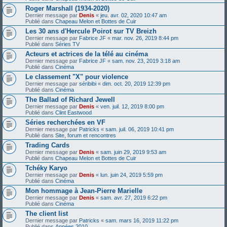
Roger Marshall (1934-2020)
Dernier message par
Denis
«
jeu. avr. 02, 2020 10:47 am
Publié dans
Chapeau Melon et Bottes de Cuir
Les 30 ans d'Hercule Poirot sur TV Breizh
Dernier message par
Fabrice JF
«
mar. nov. 26, 2019 8:44 pm
Publié dans
Séries TV
Acteurs et actrices de la télé au cinéma
Dernier message par
Fabrice JF
«
sam. nov. 23, 2019 3:18 am
Publié dans
Cinéma
Le classement "X" pour violence
Dernier message par
séribibi
«
dim. oct. 20, 2019 12:39 pm
Publié dans
Cinéma
The Ballad of Richard Jewell
Dernier message par
Denis
«
ven. juil. 12, 2019 8:00 pm
Publié dans
Clint Eastwood
Séries recherchées en VF
Dernier message par
Patricks
«
sam. juil. 06, 2019 10:41 pm
Publié dans
Site, forum et rencontres
Trading Cards
Dernier message par
Denis
«
sam. juin 29, 2019 9:53 am
Publié dans
Chapeau Melon et Bottes de Cuir
Tchéky Karyo
Dernier message par
Denis
«
lun. juin 24, 2019 5:59 pm
Publié dans
Cinéma
Mon hommage à Jean-Pierre Marielle
Dernier message par
Denis
«
sam. avr. 27, 2019 6:22 pm
Publié dans
Cinéma
The client list
Dernier message par
Patricks
«
sam. mars 16, 2019 11:22 pm
Publié dans
Années 2010