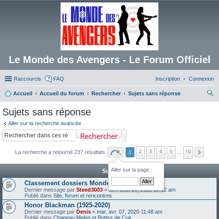
Le Monde des Avengers - Le Forum Officiel
Raccourcis
FAQ
Inscription
Connexion
Accueil
Accueil du forum
Rechercher
Sujets sans réponse
ec
Sujets sans réponse
her
Aller sur la recherche avancée
ch
Rechercher
er
2
3
4
5
10
La recherche a retourné 237 résultats
1
…
Aller sur la page :
Sujets
Classement dossiers Monde des Avengers
Dernier message par
Steed3003
«
dim. août 20, 2023 10:12 am
Publié dans
Site, forum et rencontres
Honor Blackman (1925-2020)
Dernier message par
Denis
«
mar. avr. 07, 2020 11:48 am
Publié dans
Chapeau Melon et Bottes de Cuir